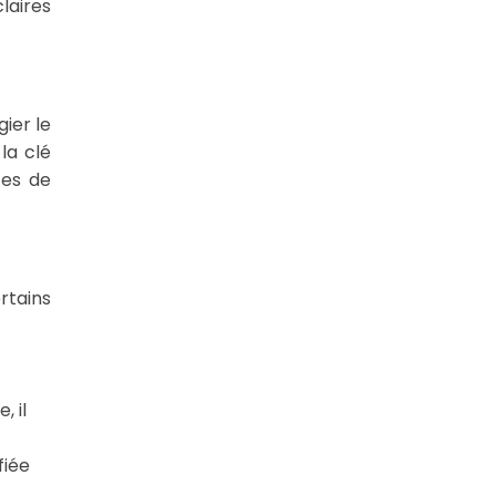
laires
gier le
la clé
tes de
rtains
 il
fiée