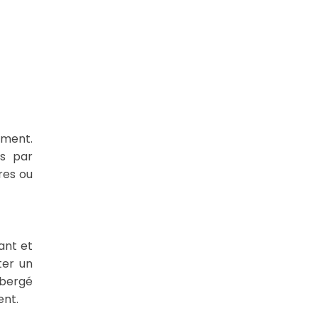
ement.
és par
res ou
ant et
ter un
hébergé
ent.