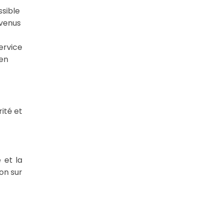
ssible
evenus
ervice
 en
ité et
 et la
on sur