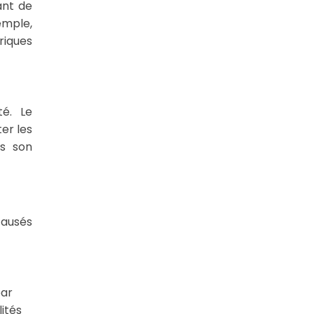
ant de
emple,
riques
té. Le
er les
ns son
causés
par
ités